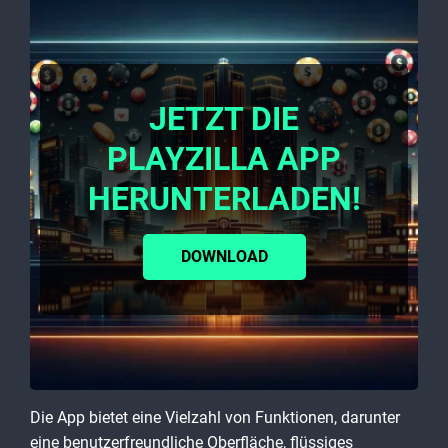
JETZT DIE
PLAYZILLA APP
HERUNTERLADEN!
DOWNLOAD
Die App bietet eine Vielzahl von Funktionen, darunter
eine benutzerfreundliche Oberfläche, flüssiges