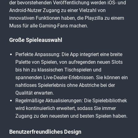
der bevorstehenden Veröffentlichung werden iOS- und
Android-Nutzer Zugang zu einer Vielzahl von
innovativen Funktionen haben, die Playzilla zu einem
Muss für alle Gaming-Fans machen.
Große Spieleauswahl
Perfekte Anpassung: Die App integriert eine breite
Palette von Spielen, von aufregenden neuen Slots
bis hin zu klassischen Tischspielen und
spannenden Live-Dealer-Erlebnissen. Sie können ein
nahtloses Spielerlebnis ohne Abstriche bei der
Qualität erwarten.
Regelmäßige Aktualisierungen: Die Spielebibliothek
wird kontinuierlich erweitert, sodass Sie immer
Zugang zu den neuesten und besten Spielen haben.
Benutzerfreundliches Design