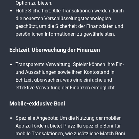
Option zu bieten.
Hohe Sicherheit: Alle Transaktionen werden durch
die neuesten Verschlüsselungstechnologien
geschützt, um die Sicherheit der Finanzdaten und
persönlichen Informationen zu gewährleisten.
Echtzeit-Überwachung der Finanzen
Transparente Verwaltung: Spieler können ihre Ein-
und Auszahlungen sowie ihren Kontostand in
Echtzeit überwachen, was eine einfache und
effektive Verwaltung der Finanzen ermöglicht.
Mobile-exklusive Boni
Spezielle Angebote: Um die Nutzung der mobilen
App zu fördern, bietet Playzilla spezielle Boni für
mobile Transaktionen, wie zusätzliche Match-Boni