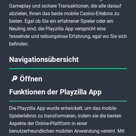
Gameplay und sichere Transaktionen, die alle darauf
abzielen, Ihnen das beste mobile Casino-Erlebnis zu
bieten. Egal ob Sie ein erfahrener Spieler oder ein
Neuling sind, die Playzilla App verspricht eine
fesselnde und reibungslose Erfahrung, egal wo Sie sich
befinden.
Navigationsübersicht
🔎 Öffnen
Funktionen der Playzilla App
Funktionen der Playzilla App
Mobile Spiele in der Playzilla App
Die Playzilla App wurde entwickelt, um das mobile
Mobile Banking in der Playzilla App
Spielerlebnis zu transformieren, indem sie die besten
Fazit
Aspekte der Online-Plattform in einer
Häufig gestellte Fragen
benutzerfreundlichen mobilen Anwendung vereint. Mit