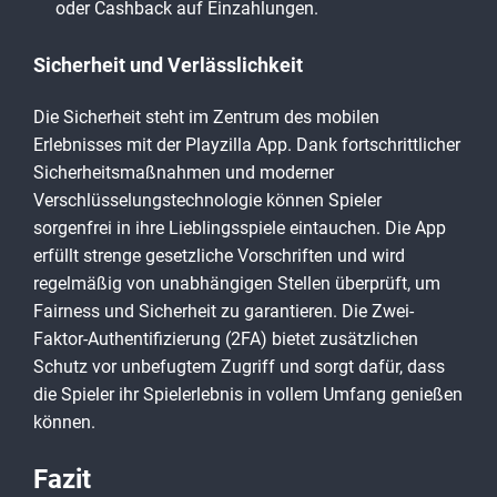
oder Cashback auf Einzahlungen.
Sicherheit und Verlässlichkeit
Die Sicherheit steht im Zentrum des mobilen
Erlebnisses mit der Playzilla App. Dank fortschrittlicher
Sicherheitsmaßnahmen und moderner
Verschlüsselungstechnologie können Spieler
sorgenfrei in ihre Lieblingsspiele eintauchen. Die App
erfüllt strenge gesetzliche Vorschriften und wird
regelmäßig von unabhängigen Stellen überprüft, um
Fairness und Sicherheit zu garantieren. Die Zwei-
Faktor-Authentifizierung (2FA) bietet zusätzlichen
Schutz vor unbefugtem Zugriff und sorgt dafür, dass
die Spieler ihr Spielerlebnis in vollem Umfang genießen
können.
Fazit