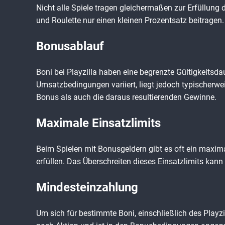
Nicht alle Spiele tragen gleichermaßen zur Erfüllun
und Roulette nur einen kleinen Prozentsatz beitragen. E
Bonusablauf
Boni bei Playzilla haben eine begrenzte Gültigkeitsda
Umsatzbedingungen variiert, liegt jedoch typischerwe
Bonus als auch die daraus resultierenden Gewinne.
Maximale Einsatzlimits
Beim Spielen mit Bonusgeldern gibt es oft ein maxima
erfüllen. Das Überschreiten dieses Einsatzlimits kan
Mindesteinzahlung
Um sich für bestimmte Boni, einschließlich des Playzil