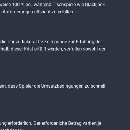
weise 100 % bei, während Tischspiele wie Blackjack
e Anforderungen effizient zu erfüllen.
ie Uhr zu ticken. Die Zeitspanne zur Erfüllung der
lb dieser Frist erfüllt werden, verfallen sowohl der
dern, dass Spieler die Umsatzbedingungen zu schnell
 erforderlich. Der erforderliche Betrag variiert je