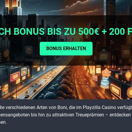
H BONUS BIS ZU 500€ + 200 F
BONUS ERHALTEN
die verschiedenen Arten von Boni, die im Playzilla Casino verfü
sangeboten bis hin zu attraktiven Treueprämien – entdecken Sie
en.