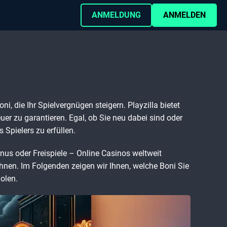
ANMELDUNG
ANMELDEN
i, die Ihr Spielvergnügen steigern. Playzilla bietet
 zu garantieren. Egal, ob Sie neu dabei sind oder
 Spielers zu erfüllen.
us oder Freispiele – Online Casinos weltweit
hnen. Im Folgenden zeigen wir Ihnen, welche Boni Sie
olen.