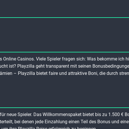
VIP Boni
Bonusbedingungen
Fazit
nes Online Casinos. Viele Spieler fragen sich: Was bekomme ich
t ist? Playzilla geht transparent mit seinen Bonusbedingungen
ämien – Playzilla bietet faire und attraktive Boni, die durch str
 für neue Spieler. Das Willkommenspaket bietet bis zu 1.500 € Bo
rteilt, bei denen jede Einzahlung einen Teil des Bonus und eine
 um ihre Playzilla-Reise erfolgreich zu beginnen.