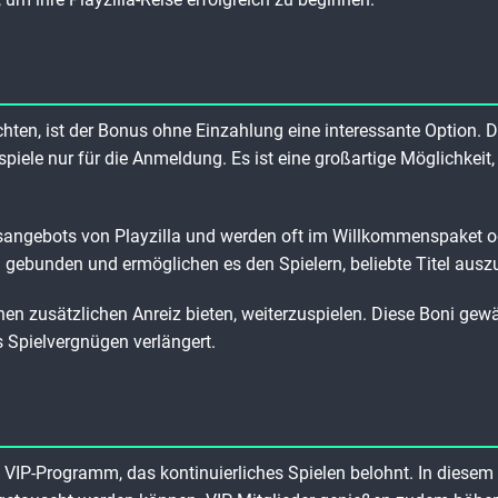
hten, ist der Bonus ohne Einzahlung eine interessante Option. Di
piele nur für die Anmeldung. Es ist eine großartige Möglichkeit,
usangebots von Playzilla und werden oft im Willkommenspaket od
gebunden und ermöglichen es den Spielern, beliebte Titel auszu
einen zusätzlichen Anreiz bieten, weiterzuspielen. Diese Boni g
 Spielvergnügen verlängert.
ves VIP-Programm, das kontinuierliches Spielen belohnt. In dies