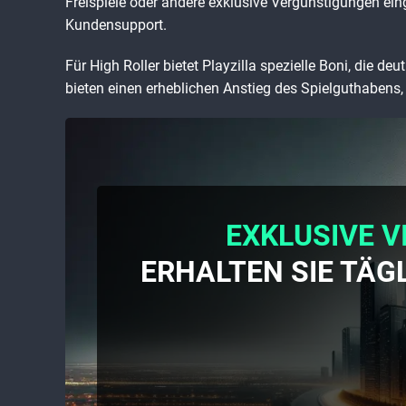
Freispiele oder andere exklusive Vergünstigungen ei
Kundensupport.
Für High Roller bietet Playzilla spezielle Boni, die d
bieten einen erheblichen Anstieg des Spielguthabens,
EXKLUSIVE V
ERHALTEN SIE TÄGL